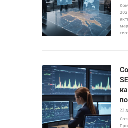
Ком
202
акт
мар
гео
Со
SE
ка
п
22 
Соз
Про