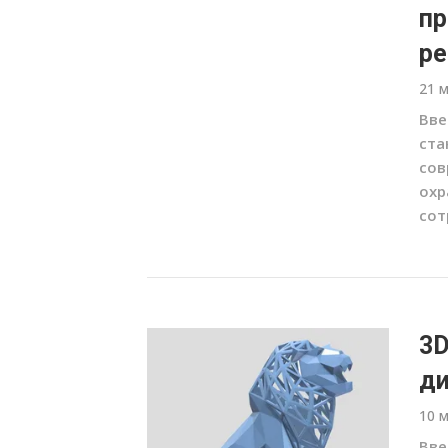
пр
ре
21 
Вве
ста
сов
охр
сот
3D
ди
10 
Вве