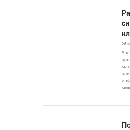
Ра
си
кл
26 
Вве
про
мас
наи
инф
мик
По