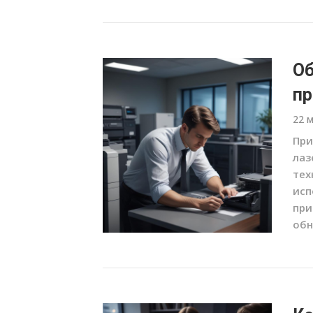
Об
пр
22 
При
лаз
тех
исп
при
обн