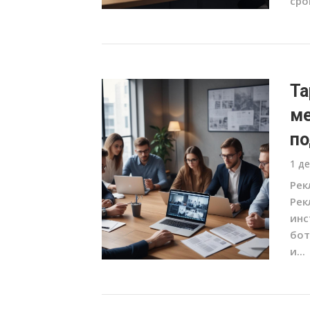
сро
Та
ме
по
1 д
Рек
Рек
инс
бот
и...