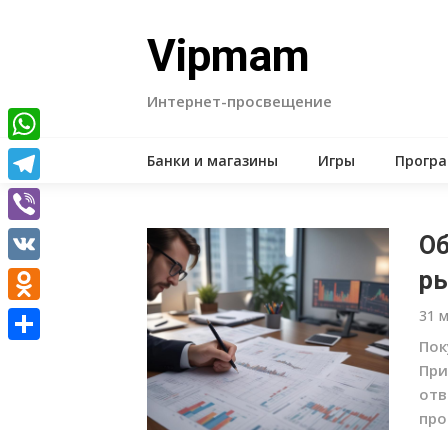
Skip
to
Vipmam
content
Интернет-просвещение
WhatsApp
Банки и магазины
Игры
Прогр
Telegram
Viber
Об
VK
ры
Odnoklassniki
31 
Пок
Отправить
При
отв
про