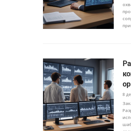
охв
про
соп
при
Ра
ко
ор
8 д
Зак
Раз
исп
шаб