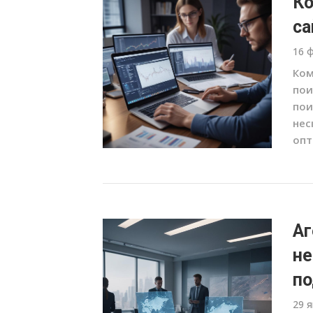
Ко
са
16 
Ком
пои
пои
нес
опт
Аг
не
по
29 