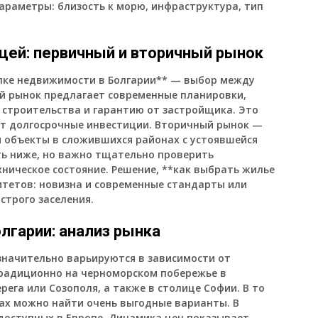
араметры: близость к морю, инфраструктура, тип
ицей: первичный и вторичный рынок
пке недвижимости в Болгарии** — выбор между
й рынок предлагает современные планировки,
 строительства и гарантию от застройщика. Это
ет долгосрочные инвестиции. Вторичный рынок —
ия объекты в сложившихся районах с устоявшейся
ть ниже, но важно тщательно проверить
ническое состояние. Решение, **как выбрать жилье
итетов: новизна и современные стандарты или
строго заселения.
лгарии: анализ рынка
значительно варьируются в зависимости от
традиционно на черноморском побережье в
рега или Созополя, а также в столице Софии. В то
ках можно найти очень выгодные варианты. В
 доступных в Европе. Динамика цен показывает