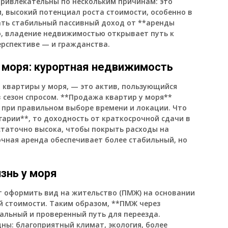
ривлекательны по нескольким причинам: это
, высокий потенциал роста стоимости, особенно в
ать стабильный пассивный доход от **аренды
о, владение недвижимостью открывает путь к
ерспективе — и гражданства.
у моря: курортная недвижимость
 квартиры у моря, — это актив, пользующийся
 сезон спросом. **Продажа квартир у моря**
при правильном выборе времени и локации. Что
арии**, то доходность от краткосрочной сдачи в
статочно высока, чтобы покрыть расходы на
очная аренда обеспечивает более стабильный, но
знь у моря
т оформить вид на жительство (ПМЖ) на основании
 стоимости. Таким образом, **ПМЖ через
альный и проверенный путь для переезда.
ны: благоприятный климат, экология, более