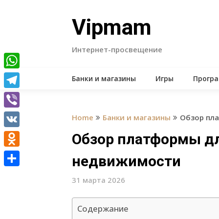
Skip
to
Vipmam
content
Интернет-просвещение
WhatsApp
Банки и магазины
Игры
Прогр
Telegram
Viber
Home
Банки и магазины
Обзор пл
VK
Обзор платформы дл
Odnoklassniki
недвижимости
Отправить
31 марта 2026
Содержание