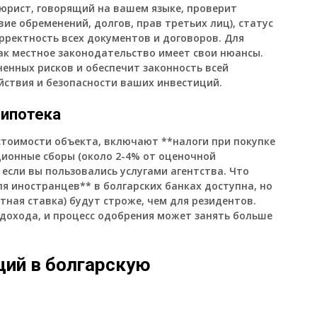
юрист, говорящий на вашем языке, проверит
ие обременений, долгов, прав третьих лиц), статус
орректность всех документов и договоров. Для
ак местное законодательство имеет свои нюансы.
енных рисков и обеспечит законность всей
йствия и безопасности ваших инвестиций.
 ипотека
стоимости объекта, включают **налоги при покупке
ционные сборы (около 2-4% от оценочной
 если вы пользовались услугами агентства. Что
ля иностранцев** в болгарских банках доступна, но
тная ставка) будут строже, чем для резидентов.
дохода, и процесс одобрения может занять больше
ий в болгарскую