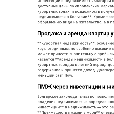
Инвестиции в недвижимость Болгарии п
доступные цены по европейским меркам
курортных зонах, и возможность получ
недвижимости в Болгарии**. Кроме тог
оформлению вида на жительство, а в п
Продажа и аренда квартир 
**Курортная недвижимость**, особенно
круглогодичным, но особенно высоким в
может принести значительную прибыль 
касается **аренды недвижимости в Болг
курортных городах в летний период до
содержание и принести доход. Долгоср
меньший cash flow.
ПМЖ через инвестиции и жи
Болгарское законодательство позволяе
владения недвижимостью определенной
инвестиции** в недвижимость — это ре
**Преимущества жизни у моря** очевид