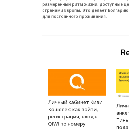
размеренный ритм жизни, доступные це
странами Европы. Это делает Болгарию 
для постоянного проживания.
Re
Личный кабинет Киви
Личн
Кошелек: как войти,
анке
регистрация, вход в
Тинь
QIWI по номеру
пода