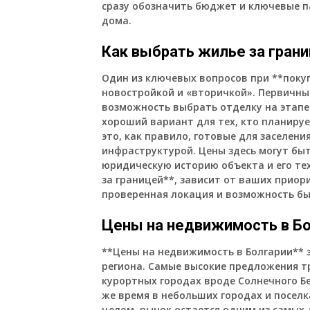
сразу обозначить бюджет и ключевые п
дома.
Как выбрать жилье за гран
Один из ключевых вопросов при **поку
новостройкой и «вторичкой». Первичны
возможность выбрать отделку на этапе
хороший вариант для тех, кто планиру
это, как правило, готовые для заселен
инфраструктурой. Цены здесь могут бы
юридическую историю объекта и его тех
за границей**, зависит от ваших приор
проверенная локация и возможность бы
Цены на недвижимость в Бо
**Цены на недвижимость в Болгарии** 
региона. Самые высокие предложения 
курортных городах вроде Солнечного Бе
же время в небольших городах и посел
целом, рынок остается одним из самых