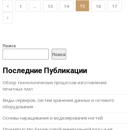
Пагинация
15
1
…
13
14
16
17
записей
Поиск
Поиск
Последние Публикации
Обзор технологических процессов изготовления
печатных плат
Виды серверов, систем хранения данных и сетевого
оборудования
Основы наращивания и моделирования ногтей
Производство базальтовой минеральной ваты и её