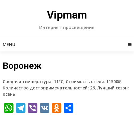
Skip
to
Vipmam
content
Интернет-просвещение
MENU
Воронеж
Средняя температура: 11°C, Стоимость отеля: 11500₽,
Количество достопримечательностей: 26, Лучший сезон:
осень
WhatsApp
Telegram
Viber
VK
Odnoklassniki
Отправить