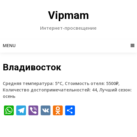
Skip
to
Vipmam
content
Интернет-просвещение
MENU
Владивосток
Средняя температура: 5°C, Стоимость отеля: 5500₽,
Количество достопримечательностей: 44, Лучший сезон:
осень
WhatsApp
Telegram
Viber
VK
Odnoklassniki
Отправить