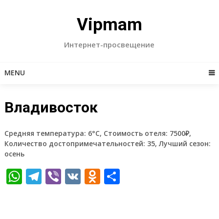
Skip
to
Vipmam
content
Интернет-просвещение
MENU
Владивосток
Средняя температура: 6°C, Стоимость отеля: 7500₽,
Количество достопримечательностей: 35, Лучший сезон:
осень
WhatsApp
Telegram
Viber
VK
Odnoklassniki
Отправить