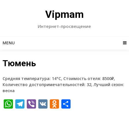
Skip
to
Vipmam
content
Интернет-просвещение
MENU
Тюмень
Средняя температура: 14°C, Стоимость отеля: 8500₽,
Количество достопримечательностей: 32, Лучший сезон:
весна
WhatsApp
Telegram
Viber
VK
Odnoklassniki
Отправить