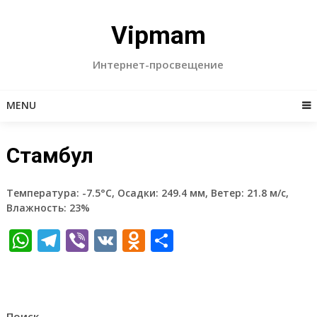
Skip
to
Vipmam
content
Интернет-просвещение
MENU
Стамбул
Температура: -7.5°C, Осадки: 249.4 мм, Ветер: 21.8 м/с,
Влажность: 23%
WhatsApp
Telegram
Viber
VK
Odnoklassniki
Отправить
Поиск