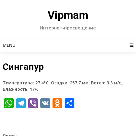
Skip
to
Vipmam
content
Интернет-просвещение
MENU
Сингапур
Температура: 27.4°C, Осадки: 257.7 мм, Ветер: 3.3 м/с,
Влажность: 17%
WhatsApp
Telegram
Viber
VK
Odnoklassniki
Отправить
Поиск