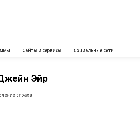
аммы
Сайты и сервисы
Социальные сети
 Джейн Эйр
доление страха
assniki
равить