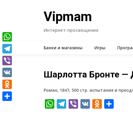
Skip
to
Vipmam
content
Интернет-просвещение
WhatsApp
Банки и магазины
Игры
Прогр
Telegram
Viber
Шарлотта Бронте —
VK
Роман, 1847, 500 стр. испытания и прео
Odnoklassniki
WhatsApp
Telegram
Viber
VK
Odnokl
Отп
Отправить