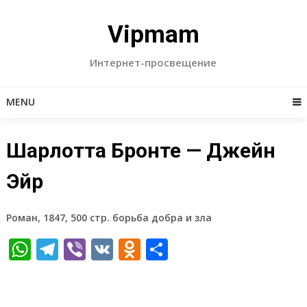
Skip
to
Vipmam
content
Интернет-просвещение
MENU
Шарлотта Бронте — Джейн
Эйр
Роман, 1847, 500 стр. борьба добра и зла
WhatsApp
Telegram
Viber
VK
Odnoklassniki
Отправить