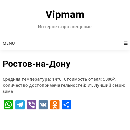
Skip
to
Vipmam
content
Интернет-просвещение
MENU
Ростов-на-Дону
Средняя температура: 14°C, Стоимость отеля: 5000₽,
Количество достопримечательностей: 31, Лучший сезон:
зима
WhatsApp
Telegram
Viber
VK
Odnoklassniki
Отправить