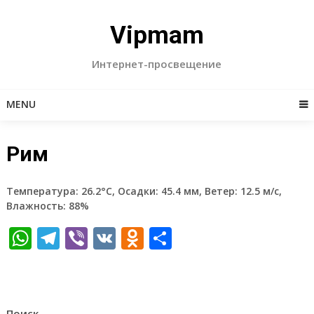
Skip
to
Vipmam
content
Интернет-просвещение
MENU
Рим
Температура: 26.2°C, Осадки: 45.4 мм, Ветер: 12.5 м/с,
Влажность: 88%
WhatsApp
Telegram
Viber
VK
Odnoklassniki
Отправить
Поиск