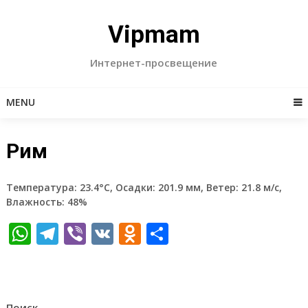
Skip
to
Vipmam
content
Интернет-просвещение
MENU
Рим
Температура: 23.4°C, Осадки: 201.9 мм, Ветер: 21.8 м/с,
Влажность: 48%
WhatsApp
Telegram
Viber
VK
Odnoklassniki
Отправить
Поиск