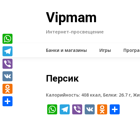
Skip
to
Vipmam
content
Интернет-просвещение
WhatsApp
Банки и магазины
Игры
Прогр
Telegram
Viber
Персик
VK
Калорийность: 408 ккал, Белки: 26.7 г, Жир
Odnoklassniki
WhatsApp
Telegram
Viber
VK
Odnokl
Отп
Отправить