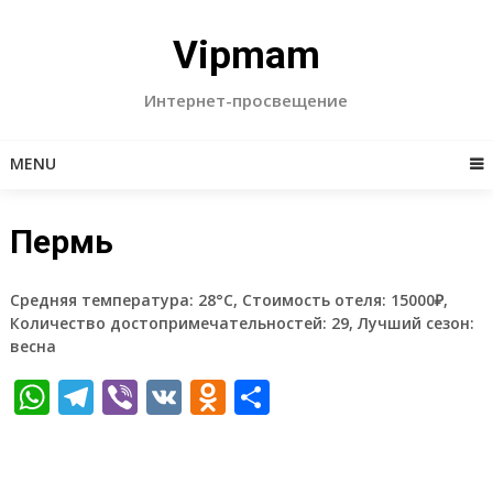
Skip
to
Vipmam
content
Интернет-просвещение
MENU
Пермь
Средняя температура: 28°C, Стоимость отеля: 15000₽,
Количество достопримечательностей: 29, Лучший сезон:
весна
WhatsApp
Telegram
Viber
VK
Odnoklassniki
Отправить