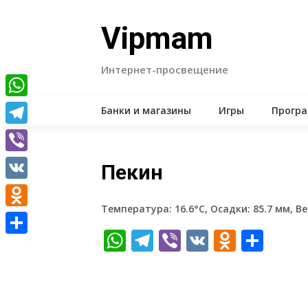
Skip
to
Vipmam
content
Интернет-просвещение
WhatsApp
Банки и магазины
Игры
Прогр
Telegram
Viber
Пекин
VK
Температура: 16.6°C, Осадки: 85.7 мм, Ве
Odnoklassniki
WhatsApp
Telegram
Viber
VK
Odnokl
Отп
Отправить