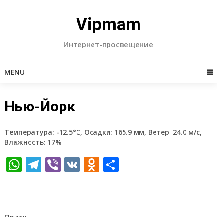
Skip
to
Vipmam
content
Интернет-просвещение
MENU
Нью-Йорк
Температура: -12.5°C, Осадки: 165.9 мм, Ветер: 24.0 м/с,
Влажность: 17%
WhatsApp
Telegram
Viber
VK
Odnoklassniki
Отправить
Поиск