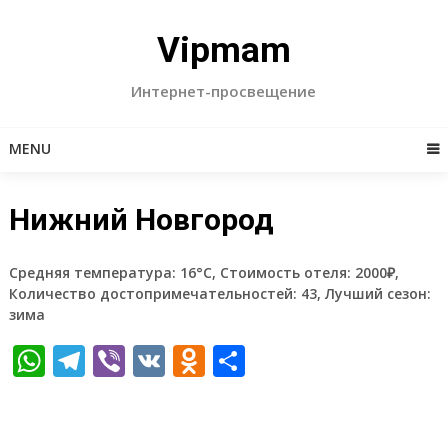
Skip
to
Vipmam
content
Интернет-просвещение
MENU
Нижний Новгород
Средняя температура: 16°C, Стоимость отеля: 2000₽,
Количество достопримечательностей: 43, Лучший сезон:
зима
WhatsApp
Telegram
Viber
VK
Odnoklassniki
Отправить