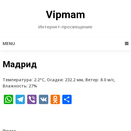
Skip
to
Vipmam
content
Интернет-просвещение
MENU
Мадрид
Температура: 2.2°C, Осадки: 232.2 мм, Ветер: 8.0 м/с,
Влажность: 27%
WhatsApp
Telegram
Viber
VK
Odnoklassniki
Отправить
Поиск