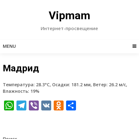
Skip
to
Vipmam
content
Интернет-просвещение
MENU
Мадрид
Температура: 28.3°C, Осадки: 181.2 мм, Ветер: 26.2 м/с,
Влажность: 19%
WhatsApp
Telegram
Viber
VK
Odnoklassniki
Отправить
Поиск