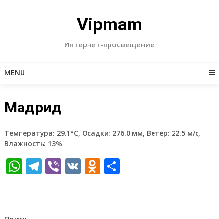
Skip
to
Vipmam
content
Интернет-просвещение
MENU
Мадрид
Температура: 29.1°C, Осадки: 276.0 мм, Ветер: 22.5 м/с,
Влажность: 13%
WhatsApp
Telegram
Viber
VK
Odnoklassniki
Отправить
Поиск