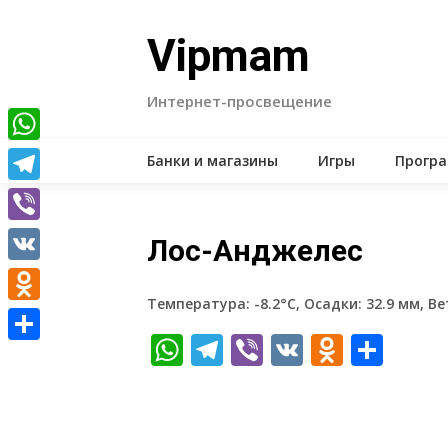
Skip
to
Vipmam
content
Интернет-просвещение
WhatsApp
Банки и магазины
Игры
Прогр
Telegram
Viber
Лос-Анджелес
VK
Температура: -8.2°C, Осадки: 32.9 мм, Ве
Odnoklassniki
WhatsApp
Telegram
Viber
VK
Odnokl
Отп
Отправить