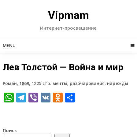
Skip
to
Vipmam
content
Интернет-просвещение
MENU
Лев Толстой — Война и мир
Роман, 1869, 1225 стр. мечты, разочарования, надежды
WhatsApp
Telegram
Viber
VK
Odnoklassniki
Отправить
Поиск