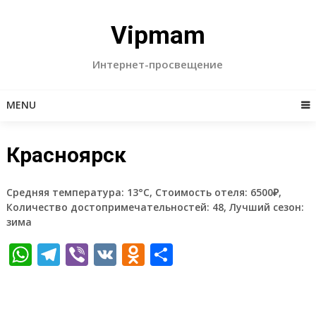
Skip
to
Vipmam
content
Интернет-просвещение
MENU
Красноярск
Средняя температура: 13°C, Стоимость отеля: 6500₽,
Количество достопримечательностей: 48, Лучший сезон:
зима
WhatsApp
Telegram
Viber
VK
Odnoklassniki
Отправить