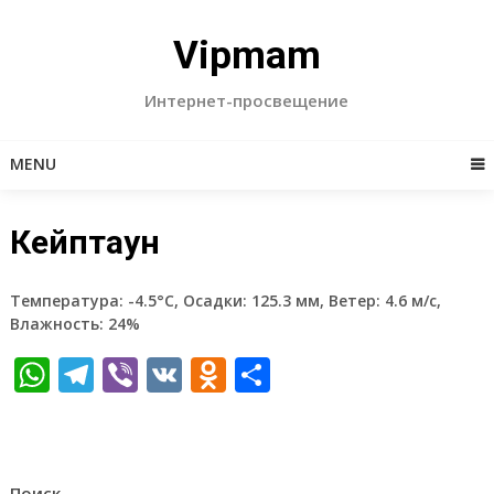
Skip
to
Vipmam
content
Интернет-просвещение
MENU
Кейптаун
Температура: -4.5°C, Осадки: 125.3 мм, Ветер: 4.6 м/с,
Влажность: 24%
WhatsApp
Telegram
Viber
VK
Odnoklassniki
Отправить
Поиск