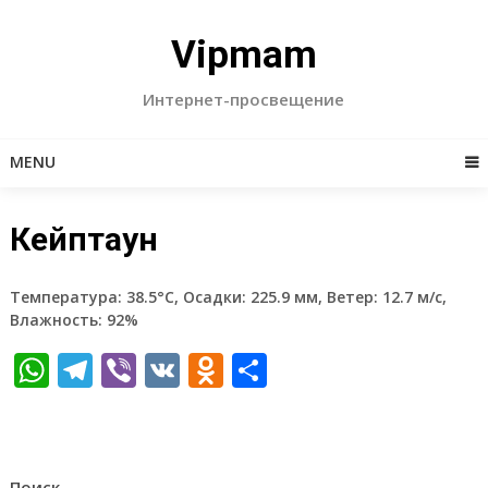
Skip
to
Vipmam
content
Интернет-просвещение
MENU
Кейптаун
Температура: 38.5°C, Осадки: 225.9 мм, Ветер: 12.7 м/с,
Влажность: 92%
WhatsApp
Telegram
Viber
VK
Odnoklassniki
Отправить
Поиск