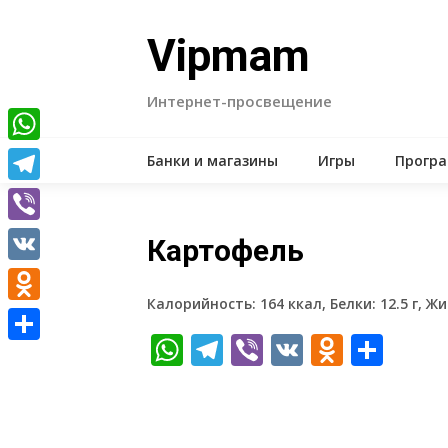
Skip
to
Vipmam
content
Интернет-просвещение
WhatsApp
Банки и магазины
Игры
Прогр
Telegram
Viber
Картофель
VK
Калорийность: 164 ккал, Белки: 12.5 г, Жир
Odnoklassniki
WhatsApp
Telegram
Viber
VK
Odnokl
Отп
Отправить