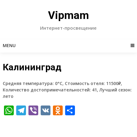
Skip
to
Vipmam
content
Интернет-просвещение
MENU
Калининград
Средняя температура: 0°C, Стоимость отеля: 11500₽,
Количество достопримечательностей: 41, Лучший сезон:
лето
WhatsApp
Telegram
Viber
VK
Odnoklassniki
Отправить