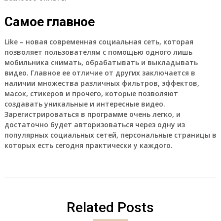
Самое главное
Like – новая современная социальная сеть, которая
позволяет пользователям с помощью одного лишь
мобильника снимать, обрабатывать и выкладывать
видео. Главное ее отличие от других заключается в
наличии множества различных фильтров, эффектов,
масок, стикеров и прочего, которые позволяют
создавать уникальные и интересные видео.
Зарегистрироваться в программе очень легко, и
достаточно будет авторизоваться через одну из
популярных социальных сетей, персональные страницы в
которых есть сегодня практически у каждого.
Related Posts