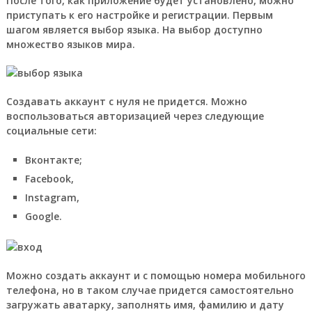
После того, как приложение будет установлено, можно
приступать к его настройке и регистрации. Первым
шагом является выбор языка. На выбор доступно
множество языков мира.
Создавать аккаунт с нуля не придется. Можно
воспользоваться авторизацией через следующие
социальные сети:
Вконтакте;
Facebook,
Instagram,
Google.
Можно создать аккаунт и с помощью номера мобильного
телефона, но в таком случае придется самостоятельно
загружать аватарку, заполнять имя, фамилию и дату