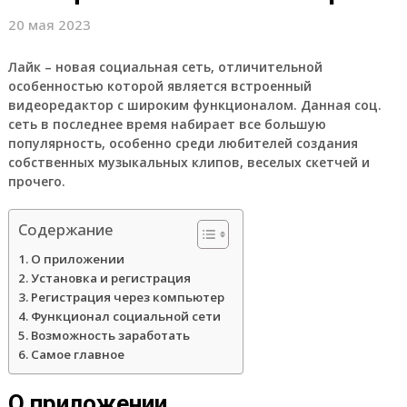
20 мая 2023
Лайк – новая социальная сеть, отличительной
особенностью которой является встроенный
видеоредактор с широким функционалом. Данная соц.
сеть в последнее время набирает все большую
популярность, особенно среди любителей создания
собственных музыкальных клипов, веселых скетчей и
прочего.
Содержание
О приложении
Установка и регистрация
Регистрация через компьютер
Функционал социальной сети
Возможность заработать
Самое главное
О приложении