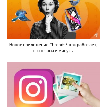
Новое приложение Threads*: как работает,
его плюсы и минусы