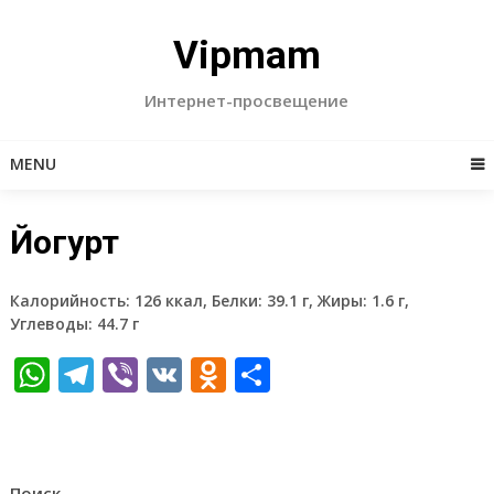
Skip
to
Vipmam
content
Интернет-просвещение
MENU
Йогурт
Калорийность: 126 ккал, Белки: 39.1 г, Жиры: 1.6 г,
Углеводы: 44.7 г
WhatsApp
Telegram
Viber
VK
Odnoklassniki
Отправить
Поиск