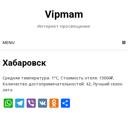
Skip
to
Vipmam
content
Интернет-просвещение
MENU
Хабаровск
Средняя температура: 1°C, Стоимость отеля: 15000₽,
Количество достопримечательностей: 42, Лучший сезон:
лето
WhatsApp
Telegram
Viber
VK
Odnoklassniki
Отправить