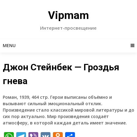
Skip
to
Vipmam
content
Интернет-просвещение
MENU
Джон Стейнбек — Гроздья
гнева
Роман, 1939, 464 стр. Герои выписаны объёмно и
вызывают сильный эмоциональный отклик.
Произведение стало классикой мировой литературы и до
сих пор актуально. Мир произведения создаёт
атмосферу, в которой каждая деталь имеет значение.
WhatsApp
Telegram
Viber
VK
Odnoklassniki
Отправить