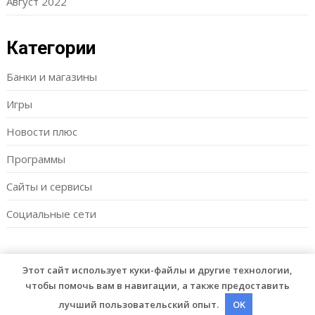
Август 2022
Категории
Банки и магазины
Игры
Новости плюс
Программы
Сайты и сервисы
Социальные сети
Этот сайт использует куки-файлы и другие технологии,
© 2026 Vipmam
| WordPress Theme by
Superb WordPress
чтобы помочь вам в навигации, а также предоставить
Themes
лучший пользовательский опыт.
OK
Back to Top ↑