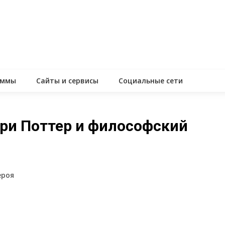
аммы
Сайты и сервисы
Социальные сети
рри Поттер и философский
ероя
assniki
равить