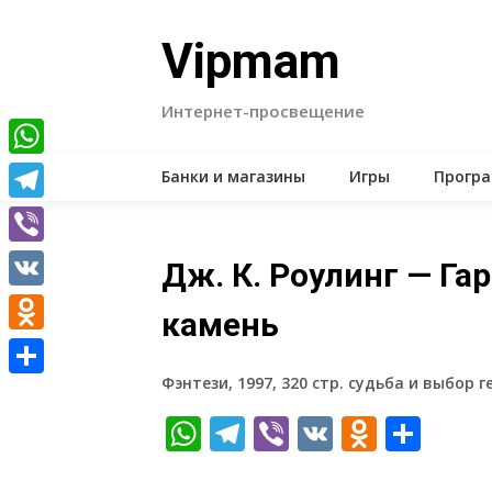
Skip
to
Vipmam
content
Интернет-просвещение
WhatsApp
Банки и магазины
Игры
Прогр
Telegram
Viber
Дж. К. Роулинг — Га
VK
камень
Odnoklassniki
Фэнтези, 1997, 320 стр. судьба и выбор г
Отправить
WhatsApp
Telegram
Viber
VK
Odnokl
Отп