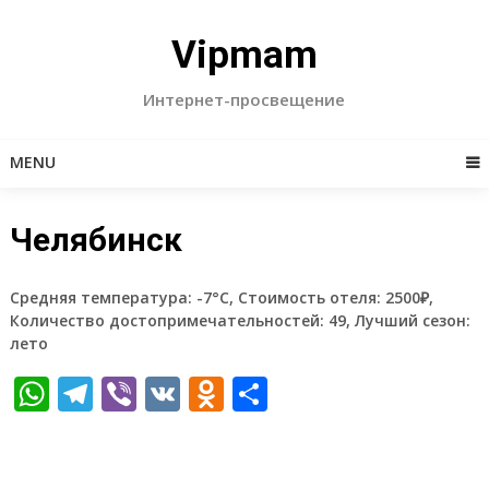
Skip
to
Vipmam
content
Интернет-просвещение
MENU
Челябинск
Средняя температура: -7°C, Стоимость отеля: 2500₽,
Количество достопримечательностей: 49, Лучший сезон:
лето
WhatsApp
Telegram
Viber
VK
Odnoklassniki
Отправить