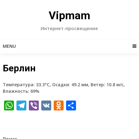
Skip
to
Vipmam
content
Интернет-просвещение
MENU
Берлин
Температура: 33.3°C, Осадки: 49.2 мм, Ветер: 10.8 м/с,
Влажность: 69%
WhatsApp
Telegram
Viber
VK
Odnoklassniki
Отправить
Поиск