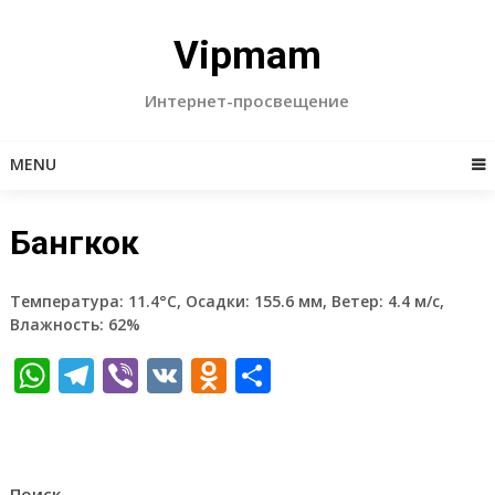
Skip
to
Vipmam
content
Интернет-просвещение
MENU
Бангкок
Температура: 11.4°C, Осадки: 155.6 мм, Ветер: 4.4 м/с,
Влажность: 62%
WhatsApp
Telegram
Viber
VK
Odnoklassniki
Отправить
Поиск