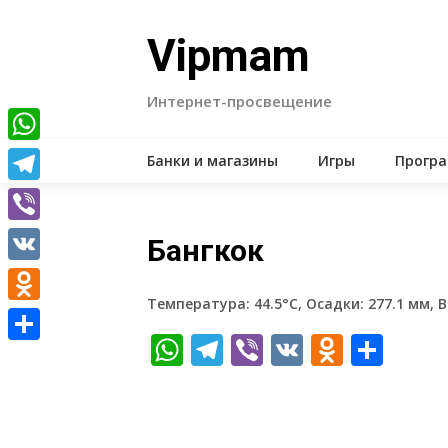
Skip
to
Vipmam
content
Интернет-просвещение
WhatsApp
Банки и магазины
Игры
Прогр
Telegram
Viber
Бангкок
VK
Температура: 44.5°C, Осадки: 277.1 мм, В
Odnoklassniki
WhatsApp
Telegram
Viber
VK
Odnokl
Отп
Отправить