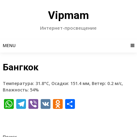
Skip
to
Vipmam
content
Интернет-просвещение
MENU
Бангкок
Температура: 31.8°C, Осадки: 151.4 мм, Ветер: 0.2 м/с,
Влажность: 54%
WhatsApp
Telegram
Viber
VK
Odnoklassniki
Отправить
Поиск