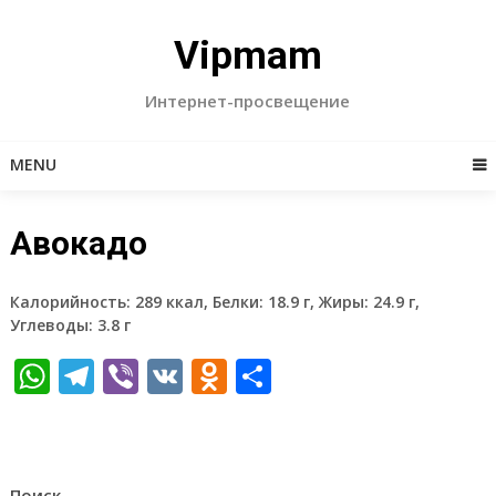
Skip
to
Vipmam
content
Интернет-просвещение
MENU
Авокадо
Калорийность: 289 ккал, Белки: 18.9 г, Жиры: 24.9 г,
Углеводы: 3.8 г
WhatsApp
Telegram
Viber
VK
Odnoklassniki
Отправить
Поиск