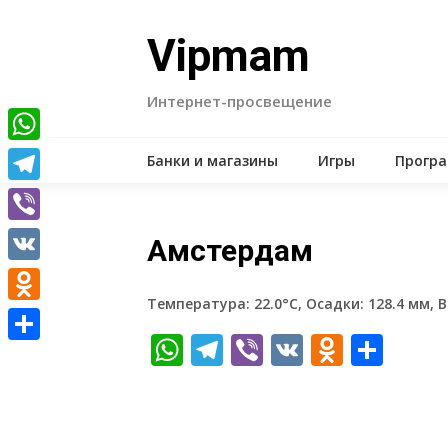
Skip
to
Vipmam
content
Интернет-просвещение
WhatsApp
Банки и магазины
Игры
Прогр
Telegram
Viber
Амстердам
VK
Температура: 22.0°C, Осадки: 128.4 мм, В
Odnoklassniki
WhatsApp
Telegram
Viber
VK
Odnokl
Отп
Отправить