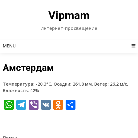
Skip
to
Vipmam
content
Интернет-просвещение
MENU
Амстердам
Температура: -20.3°C, Осадки: 261.8 мм, Ветер: 26.2 м/с,
Влажность: 42%
WhatsApp
Telegram
Viber
VK
Odnoklassniki
Отправить
Поиск