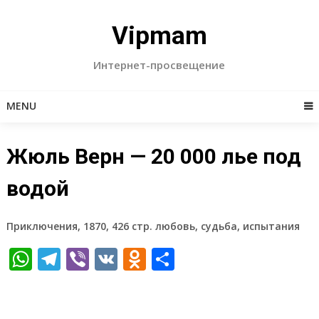
Skip
to
Vipmam
content
Интернет-просвещение
MENU
Жюль Верн — 20 000 лье под
водой
Приключения, 1870, 426 стр. любовь, судьба, испытания
WhatsApp
Telegram
Viber
VK
Odnoklassniki
Отправить