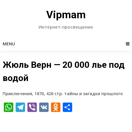
Skip
to
Vipmam
content
Интернет-просвещение
MENU
Жюль Верн — 20 000 лье под
водой
Приключения, 1870, 426 стр. тайны и загадки прошлого
WhatsApp
Telegram
Viber
VK
Odnoklassniki
Отправить