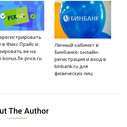
зарегистрировать
у в Фикс Прайс и
Личный кабинет в
вировать ее на
Бинбанке: онлайн-
 bonus.fix-price.ru
регистрация и вход в
binbank.ru для
физических лиц
ut The Author