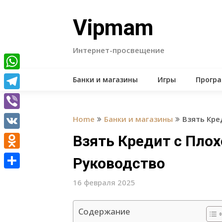
Skip
to
Vipmam
content
Интернет-просвещение
WhatsApp
Банки и магазины
Игры
Прогр
Telegram
Viber
Home
Банки и магазины
Взять Кре
VK
Взять Кредит с Пло
Odnoklassniki
Руководство
Отправить
16 февраля 2025
Содержание