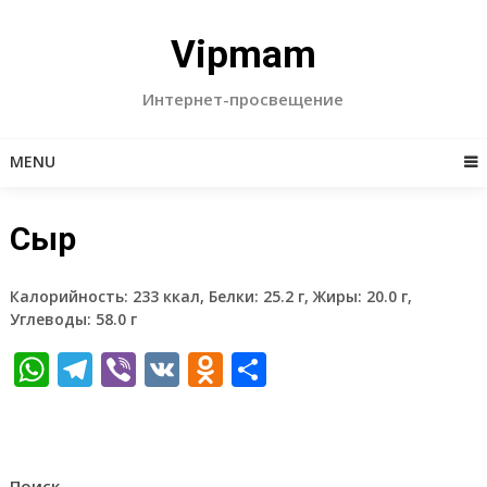
Skip
to
Vipmam
content
Интернет-просвещение
MENU
Сыр
Калорийность: 233 ккал, Белки: 25.2 г, Жиры: 20.0 г,
Углеводы: 58.0 г
WhatsApp
Telegram
Viber
VK
Odnoklassniki
Отправить
Поиск