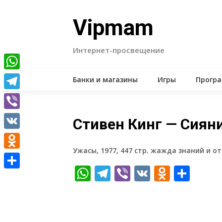
Skip
to
Vipmam
content
Интернет-просвещение
WhatsApp
Банки и магазины
Игры
Прогр
Telegram
Viber
Стивен Кинг — Сиян
VK
Ужасы, 1977, 447 стр. жажда знаний и о
Odnoklassniki
WhatsApp
Telegram
Viber
VK
Odnokl
Отп
Отправить