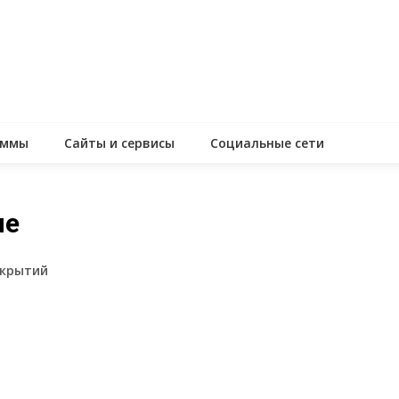
аммы
Сайты и сервисы
Социальные сети
ие
ткрытий
assniki
равить