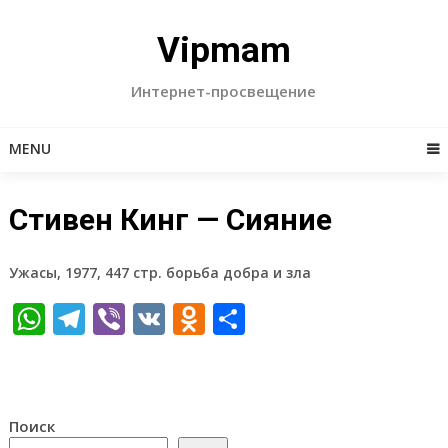
Skip
to
Vipmam
content
Интернет-просвещение
MENU
Стивен Кинг — Сияние
Ужасы, 1977, 447 стр. борьба добра и зла
WhatsApp
Telegram
Viber
VK
Odnoklassniki
Отправить
Поиск