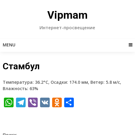
Skip
to
Vipmam
content
Интернет-просвещение
MENU
Стамбул
Температура: 36.2°C, Осадки: 174.0 мм, Ветер: 5.8 м/с,
Влажность: 63%
WhatsApp
Telegram
Viber
VK
Odnoklassniki
Отправить
Поиск