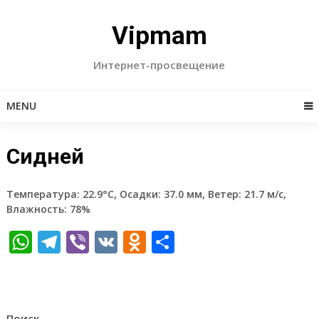
Skip
to
Vipmam
content
Интернет-просвещение
MENU
Сидней
Температура: 22.9°C, Осадки: 37.0 мм, Ветер: 21.7 м/с,
Влажность: 78%
WhatsApp
Telegram
Viber
VK
Odnoklassniki
Отправить
Поиск